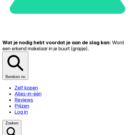
Wat je nodig hebt voordat je aan de slag kan:
Word
een erkend makelaar in je buurt (grapje).
Bereken nu
Zelf kopen
Alles-in-één
Reviews
Prijzen
Log in
Zoeken