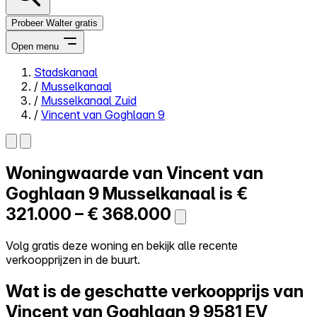
Probeer Walter gratis
Open menu
Stadskanaal
/
Musselkanaal
Close menu
/
Musselkanaal Zuid
/
Vincent van Goghlaan 9
Woningwaarde van
Vincent van
Zelf kopen
Alles-in-één
Goghlaan 9
Musselkanaal is
€
Reviews
321.000 – € 368.000
Prijzen
Log in
Volg gratis deze woning en bekijk alle recente
Probeer Walter gratis
verkoopprijzen in de buurt.
Wat is de geschatte verkoopprijs van
Vincent van Goghlaan 9
9581 EV