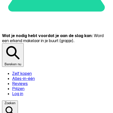
Wat je nodig hebt voordat je aan de slag kan:
Word
een erkend makelaar in je buurt (grapje).
Bereken nu
Zelf kopen
Alles-in-één
Reviews
Prijzen
Log in
Zoeken