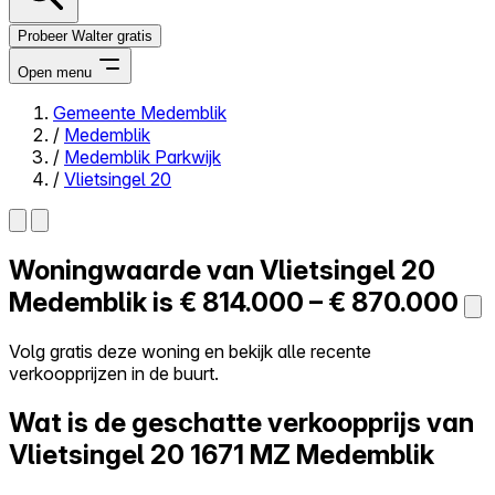
Probeer Walter gratis
Open menu
Gemeente Medemblik
/
Medemblik
Close menu
/
Medemblik Parkwijk
/
Vlietsingel 20
Woningwaarde van
Vlietsingel 20
Zelf kopen
Alles-in-één
Medemblik is
€ 814.000 – € 870.000
Reviews
Prijzen
Volg gratis deze woning en bekijk alle recente
verkoopprijzen in de buurt.
Log in
Probeer Walter gratis
Wat is de geschatte verkoopprijs van
Vlietsingel 20
1671 MZ Medemblik