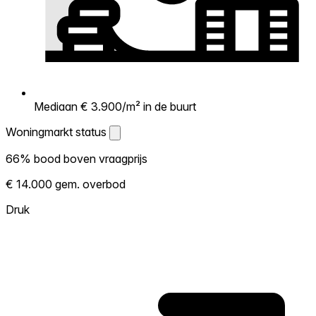
Mediaan € 3.900/m² in de buurt
Woningmarkt status
Woningmarkt status
66% bood boven vraagprijs
Laat zien hoe competitief de markt hier is.
€ 14.000 gem. overbod
Hoe meer woningen boven vraagprijs
verkopen, hoe heter. Heet? Verwacht
Druk
concurrentie en overweeg boven vraagprijs
te bieden. Koud? Meer ruimte om te
onderhandelen. Gebaseerd op 38
transacties in de afgelopen 12 maanden in
deze buurt.