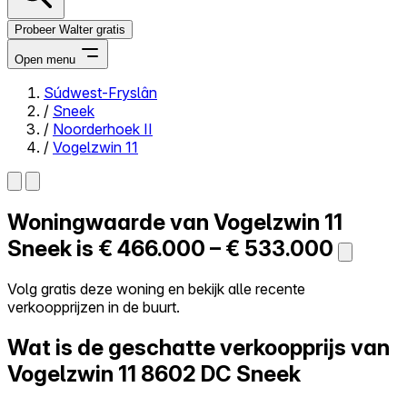
Probeer Walter gratis
Open menu
Súdwest-Fryslân
/
Sneek
Close menu
/
Noorderhoek II
/
Vogelzwin 11
Woningwaarde van
Vogelzwin 11
Zelf kopen
Alles-in-één
Sneek is
€ 466.000 – € 533.000
Reviews
Prijzen
Volg gratis deze woning en bekijk alle recente
verkoopprijzen in de buurt.
Log in
Probeer Walter gratis
Wat is de geschatte verkoopprijs van
Vogelzwin 11
8602 DC Sneek