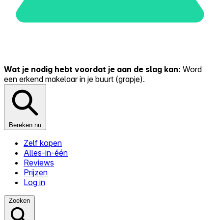
Wat je nodig hebt voordat je aan de slag kan:
Word
een erkend makelaar in je buurt (grapje).
Bereken nu
Zelf kopen
Alles-in-één
Reviews
Prijzen
Log in
Zoeken