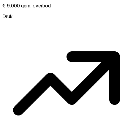
Laat zien hoe competitief de markt hier is.
€ 9.000 gem. overbod
Hoe meer woningen boven vraagprijs
verkopen, hoe heter. Heet? Verwacht
Druk
concurrentie en overweeg boven vraagprijs
te bieden. Koud? Meer ruimte om te
onderhandelen. Gebaseerd op 219
transacties in de afgelopen 12 maanden in
deze buurt.