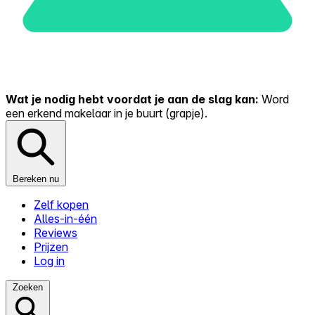
Wat je nodig hebt voordat je aan de slag kan:
Word
een erkend makelaar in je buurt (grapje).
Bereken nu
Zelf kopen
Alles-in-één
Reviews
Prijzen
Log in
Zoeken