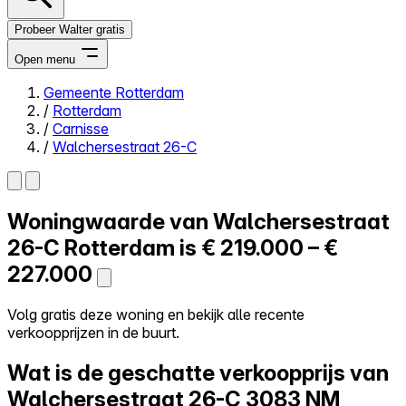
Probeer Walter gratis
Open menu
Gemeente Rotterdam
/
Rotterdam
Close menu
/
Carnisse
/
Walchersestraat 26-C
Woningwaarde van
Walchersestraat
Zelf kopen
Alles-in-één
26-C
Rotterdam is
€ 219.000 – €
Reviews
227.000
Prijzen
Log in
Volg gratis deze woning en bekijk alle recente
Probeer Walter gratis
verkoopprijzen in de buurt.
Wat is de geschatte verkoopprijs van
Walchersestraat 26-C
3083 NM