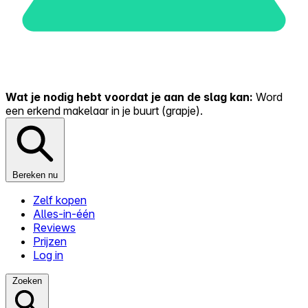
Wat je nodig hebt voordat je aan de slag kan:
Word
een erkend makelaar in je buurt (grapje).
Bereken nu
Zelf kopen
Alles-in-één
Reviews
Prijzen
Log in
Zoeken