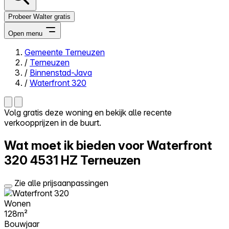
Probeer Walter gratis
Open menu
Gemeente Terneuzen
/
Terneuzen
Close menu
/
Binnenstad-Java
/
Waterfront 320
Volg gratis deze woning en bekijk alle recente
verkoopprijzen in de buurt.
Zelf kopen
Alles-in-één
Wat moet ik bieden voor Waterfront
Reviews
Prijzen
320
4531 HZ Terneuzen
Log in
Zie alle prijsaanpassingen
Probeer Walter gratis
Wonen
128m²
Bouwjaar