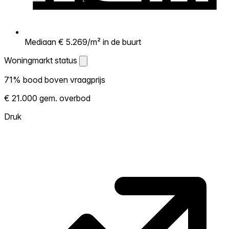
Mediaan € 5.269/m² in de buurt
Woningmarkt status
Woningmarkt status
71% bood boven vraagprijs
Laat zien hoe competitief de markt hier is.
€ 21.000 gem. overbod
Hoe meer woningen boven vraagprijs
verkopen, hoe heter. Heet? Verwacht
Druk
concurrentie en overweeg boven vraagprijs
te bieden. Koud? Meer ruimte om te
onderhandelen. Gebaseerd op 35
transacties in de afgelopen 12 maanden in
deze buurt.