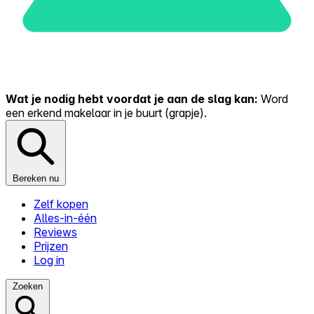
Wat je nodig hebt voordat je aan de slag kan:
Word
een erkend makelaar in je buurt (grapje).
Bereken nu
Zelf kopen
Alles-in-één
Reviews
Prijzen
Log in
Zoeken