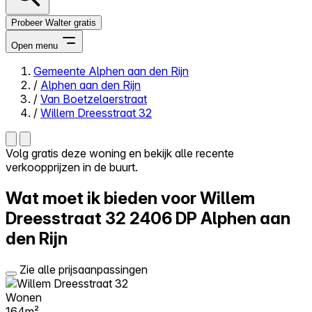
Probeer Walter gratis
Open menu
Gemeente Alphen aan den Rijn
/
Alphen aan den Rijn
Close menu
/
Van Boetzelaerstraat
/
Willem Dreesstraat 32
Volg gratis deze woning en bekijk alle recente
verkoopprijzen in de buurt.
Zelf kopen
Alles-in-één
Wat moet ik bieden voor Willem
Reviews
Prijzen
Dreesstraat 32
2406 DP Alphen aan
den Rijn
Log in
Probeer Walter gratis
Zie alle prijsaanpassingen
Wonen
164m²