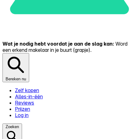
Wat je nodig hebt voordat je aan de slag kan:
Word
een erkend makelaar in je buurt (grapje).
Bereken nu
Zelf kopen
Alles-in-één
Reviews
Prijzen
Log in
Zoeken