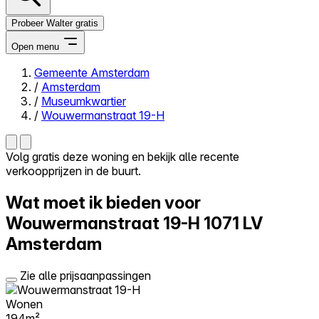
Probeer Walter gratis
Open menu
Gemeente Amsterdam
/
Amsterdam
Close menu
/
Museumkwartier
/
Wouwermanstraat 19-H
Volg gratis deze woning en bekijk alle recente
verkoopprijzen in de buurt.
Zelf kopen
Alles-in-één
Wat moet ik bieden voor
Reviews
Prijzen
Wouwermanstraat 19-H
1071 LV
Amsterdam
Log in
Probeer Walter gratis
Zie alle prijsaanpassingen
Wonen
194m²