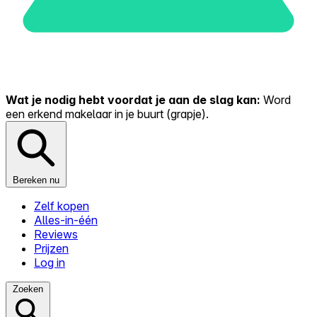
Wat je nodig hebt voordat je aan de slag kan:
Word
een erkend makelaar in je buurt (grapje).
Bereken nu
Zelf kopen
Alles-in-één
Reviews
Prijzen
Log in
Zoeken