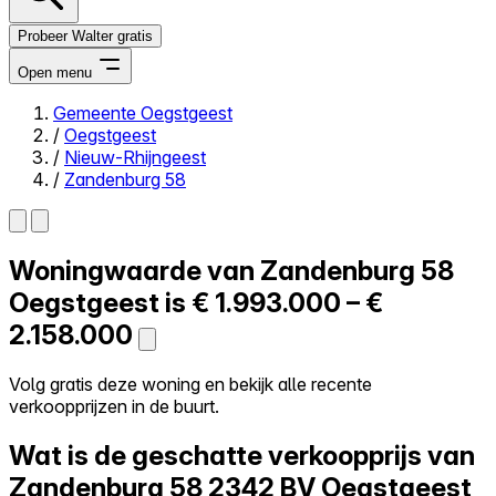
Probeer Walter gratis
Open menu
Gemeente Oegstgeest
/
Oegstgeest
Close menu
/
Nieuw-Rhijngeest
/
Zandenburg 58
Woningwaarde van
Zandenburg 58
Zelf kopen
Alles-in-één
Oegstgeest is
€ 1.993.000 – €
Reviews
2.158.000
Prijzen
Log in
Volg gratis deze woning en bekijk alle recente
Probeer Walter gratis
verkoopprijzen in de buurt.
Wat is de geschatte verkoopprijs van
Zandenburg 58
2342 BV Oegstgeest