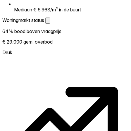
Mediaan € 6.963/m² in de buurt
Woningmarkt status
Woningmarkt status
64% bood boven vraagprijs
Laat zien hoe competitief de markt hier is.
€ 29.000 gem. overbod
Hoe meer woningen boven vraagprijs
verkopen, hoe heter. Heet? Verwacht
Druk
concurrentie en overweeg boven vraagprijs
te bieden. Koud? Meer ruimte om te
onderhandelen. Gebaseerd op 245
transacties in de afgelopen 12 maanden in
deze buurt.