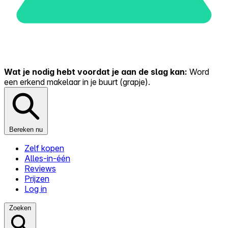
Wat je nodig hebt voordat je aan de slag kan:
Word
een erkend makelaar in je buurt (grapje).
Bereken nu
Zelf kopen
Alles-in-één
Reviews
Prijzen
Log in
Zoeken