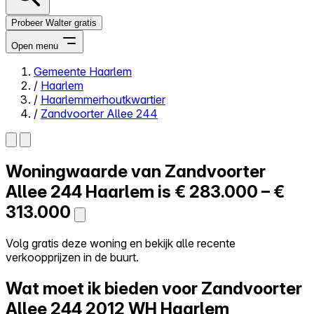
Probeer Walter gratis
Open menu
Gemeente Haarlem
/
Haarlem
Close menu
/
Haarlemmerhoutkwartier
/
Zandvoorter Allee 244
Woningwaarde van
Zandvoorter
Zelf kopen
Alles-in-één
Allee 244
Haarlem is
€ 283.000 – €
Reviews
313.000
Prijzen
Log in
Volg gratis deze woning en bekijk alle recente
Probeer Walter gratis
verkoopprijzen in de buurt.
Wat moet ik bieden voor Zandvoorter
Allee 244
2012 WH Haarlem