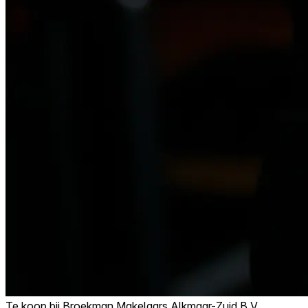
Te koop bij
Broekman Makelaars Alkmaar-Zuid B.V.