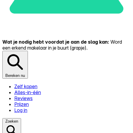
Wat je nodig hebt voordat je aan de slag kan:
Word
een erkend makelaar in je buurt (grapje).
Bereken nu
Zelf kopen
Alles-in-één
Reviews
Prijzen
Log in
Zoeken