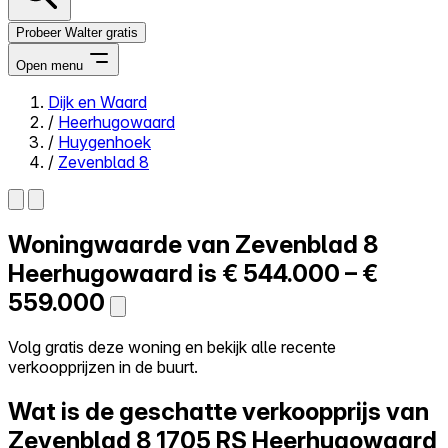
Probeer Walter gratis
Open menu
Dijk en Waard
/
Heerhugowaard
Close menu
/
Huygenhoek
/
Zevenblad 8
Woningwaarde van
Zevenblad 8
Zelf kopen
Alles-in-één
Heerhugowaard is
€ 544.000 – €
Reviews
559.000
Prijzen
Log in
Volg gratis deze woning en bekijk alle recente
Probeer Walter gratis
verkoopprijzen in de buurt.
Wat is de geschatte verkoopprijs van
Zevenblad 8
1705 RS Heerhugowaard