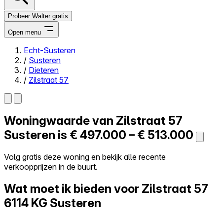
Probeer Walter gratis
Open menu
Echt-Susteren
/
Susteren
Close menu
/
Dieteren
/
Zilstraat 57
Woningwaarde van
Zilstraat 57
Zelf kopen
Alles-in-één
Susteren is
€ 497.000 – € 513.000
Reviews
Prijzen
Volg gratis deze woning en bekijk alle recente
verkoopprijzen in de buurt.
Log in
Probeer Walter gratis
Wat moet ik bieden voor Zilstraat 57
6114 KG Susteren