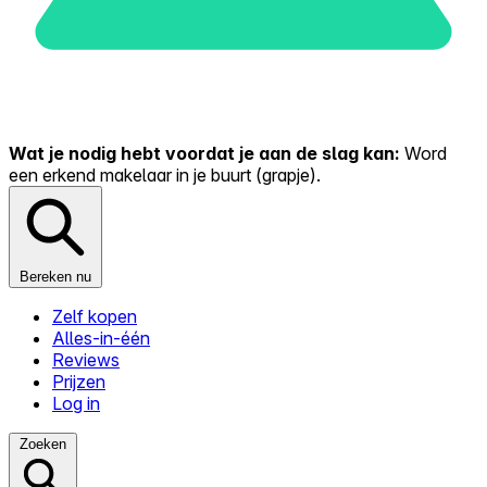
Wat je nodig hebt voordat je aan de slag kan:
Word
een erkend makelaar in je buurt (grapje).
Bereken nu
Zelf kopen
Alles-in-één
Reviews
Prijzen
Log in
Zoeken