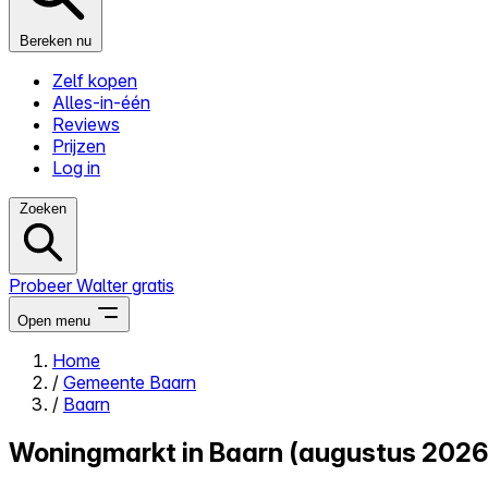
Bereken nu
Zelf kopen
Alles-in-één
Reviews
Prijzen
Log in
Zoeken
Probeer Walter gratis
Open menu
Home
/
Gemeente Baarn
Close menu
/
Baarn
Woningmarkt in Baarn (augustus 2026