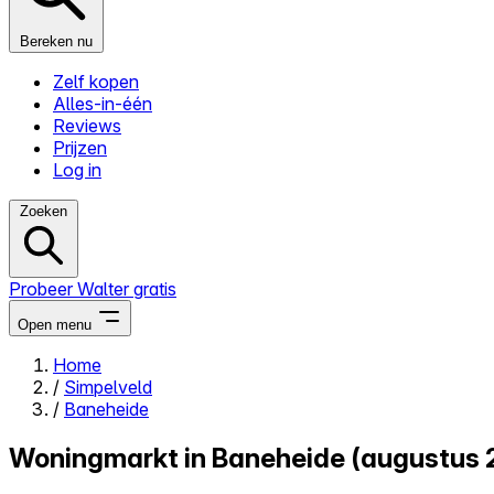
Bereken nu
Zelf kopen
Alles-in-één
Reviews
Prijzen
Log in
Zoeken
Probeer Walter gratis
Open menu
Home
/
Simpelveld
Close menu
/
Baneheide
Woningmarkt in Baneheide (augustus 