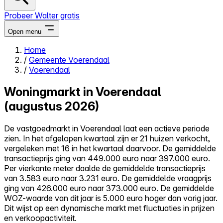
Probeer Walter gratis
Open menu
Home
/
Gemeente Voerendaal
Close menu
/
Voerendaal
Woningmarkt in Voerendaal
(augustus 2026)
Zelf kopen
De vastgoedmarkt in Voerendaal laat een actieve periode
Alles-in-één
zien. In het afgelopen kwartaal zijn er 21 huizen verkocht,
Reviews
vergeleken met 16 in het kwartaal daarvoor. De gemiddelde
Prijzen
transactieprijs ging van 449.000 euro naar 397.000 euro.
Per vierkante meter daalde de gemiddelde transactieprijs
Log in
van 3.583 euro naar 3.231 euro. De gemiddelde vraagprijs
Probeer Walter gratis
ging van 426.000 euro naar 373.000 euro. De gemiddelde
WOZ-waarde van dit jaar is 5.000 euro hoger dan vorig jaar.
Dit wijst op een dynamische markt met fluctuaties in prijzen
en verkoopactiviteit.