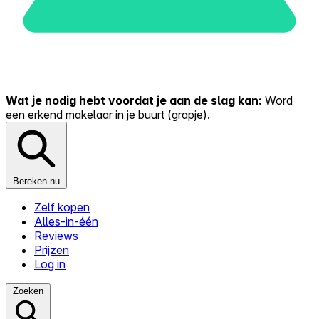
Wat je nodig hebt voordat je aan de slag kan:
Word
een erkend makelaar in je buurt (grapje).
Bereken nu
Zelf kopen
Alles-in-één
Reviews
Prijzen
Log in
Zoeken