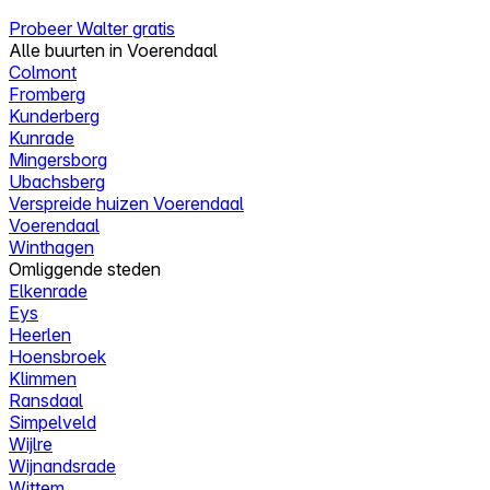
Probeer Walter gratis
Alle buurten in Voerendaal
Colmont
Fromberg
Kunderberg
Kunrade
Mingersborg
Ubachsberg
Verspreide huizen Voerendaal
Voerendaal
Winthagen
Omliggende steden
Elkenrade
Eys
Heerlen
Hoensbroek
Klimmen
Ransdaal
Simpelveld
Wijlre
Wijnandsrade
Wittem