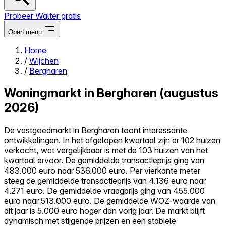
Probeer Walter gratis
Open menu
Home
/
Wijchen
Close menu
/
Bergharen
Woningmarkt in Bergharen (augustus
2026)
Zelf kopen
De vastgoedmarkt in Bergharen toont interessante
Alles-in-één
ontwikkelingen. In het afgelopen kwartaal zijn er 102 huizen
Reviews
verkocht, wat vergelijkbaar is met de 103 huizen van het
Prijzen
kwartaal ervoor. De gemiddelde transactieprijs ging van
483.000 euro naar 536.000 euro. Per vierkante meter
Log in
steeg de gemiddelde transactieprijs van 4.136 euro naar
Probeer Walter gratis
4.271 euro. De gemiddelde vraagprijs ging van 455.000
euro naar 513.000 euro. De gemiddelde WOZ-waarde van
dit jaar is 5.000 euro hoger dan vorig jaar. De markt blijft
dynamisch met stijgende prijzen en een stabiele