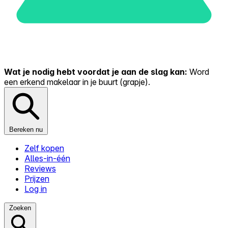
Wat je nodig hebt voordat je aan de slag kan:
Word
een erkend makelaar in je buurt (grapje).
Bereken nu
Zelf kopen
Alles-in-één
Reviews
Prijzen
Log in
Zoeken