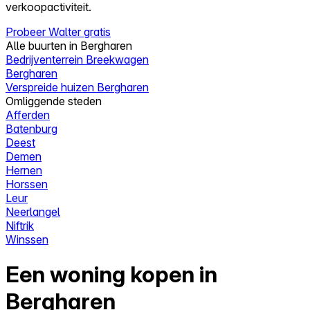
verkoopactiviteit.
Probeer Walter gratis
Alle buurten in Bergharen
Bedrijventerrein Breekwagen
Bergharen
Verspreide huizen Bergharen
Omliggende steden
Afferden
Batenburg
Deest
Demen
Hernen
Horssen
Leur
Neerlangel
Niftrik
Winssen
Een woning kopen in
Bergharen