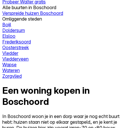
Probeer Walter gratis
Alle buurten in Boschoord
Verspreide huizen Boschoord
Omliggende steden
Boijl
Doldersum
Elsloo
Frederiksoord
Oosterstreek
Vledder
Vledderveen
Wapse
Wateren
Zorgvlied
Een woning kopen in
Boschoord
In Boschoord woon je in een dorp waar je nog echt buurt
hebt: huizen staan niet op elkaar gestapeld, en je kent je
buren. De huizen hier zijn vooral jaren-70 en -80 bouw,