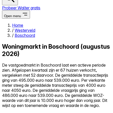
Probeer Walter gratis
Open menu
Home
/
Westerveld
Close menu
/
Boschoord
Woningmarkt in Boschoord (augustus
2026)
Zelf kopen
De vastgoedmarkt in Boschoord laat een actieve periode
Alles-in-één
zien. Afgelopen kwartaal zijn er 67 huizen verkocht,
Reviews
vergeleken met 52 daarvoor. De gemiddelde transactieprijs
Prijzen
ging van 495.000 euro naar 539.000 euro. Per vierkante
meter steeg de gemiddelde transactieprijs van 4000 euro
Log in
naar 4050 euro. De gemiddelde vraagprijs ging van
Probeer Walter gratis
486.000 euro naar 539.000 euro. De gemiddelde WOZ-
waarde van dit jaar is 10.000 euro hoger dan vorig jaar. Dit
wijst op een toenemende vraag en waarde in de regio.