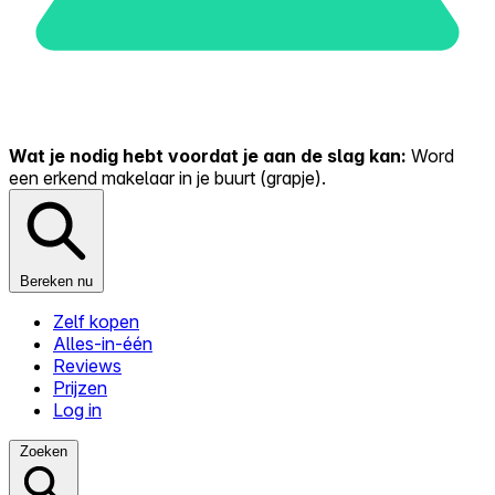
Wat je nodig hebt voordat je aan de slag kan:
Word
een erkend makelaar in je buurt (grapje).
Bereken nu
Zelf kopen
Alles-in-één
Reviews
Prijzen
Log in
Zoeken