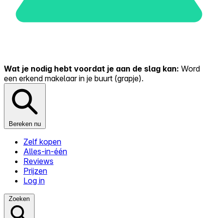
Wat je nodig hebt voordat je aan de slag kan:
Word
een erkend makelaar in je buurt (grapje).
Bereken nu
Zelf kopen
Alles-in-één
Reviews
Prijzen
Log in
Zoeken