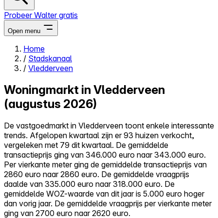
Probeer Walter gratis
Open menu
Home
/
Stadskanaal
Close menu
/
Vledderveen
Woningmarkt in Vledderveen
(augustus 2026)
Zelf kopen
De vastgoedmarkt in Vledderveen toont enkele interessante
Alles-in-één
trends. Afgelopen kwartaal zijn er 93 huizen verkocht,
Reviews
vergeleken met 79 dit kwartaal. De gemiddelde
Prijzen
transactieprijs ging van 346.000 euro naar 343.000 euro.
Per vierkante meter ging de gemiddelde transactieprijs van
Log in
2860 euro naar 2860 euro. De gemiddelde vraagprijs
Probeer Walter gratis
daalde van 335.000 euro naar 318.000 euro. De
gemiddelde WOZ-waarde van dit jaar is 5.000 euro hoger
dan vorig jaar. De gemiddelde vraagprijs per vierkante meter
ging van 2700 euro naar 2620 euro.