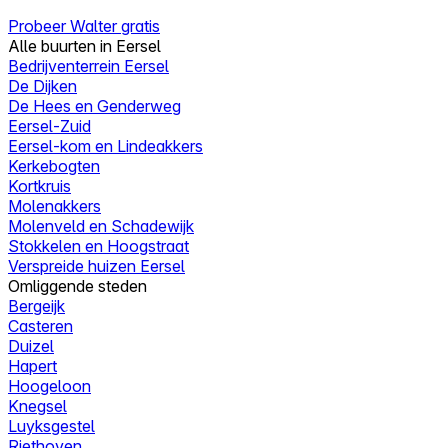
Probeer Walter gratis
Alle buurten in Eersel
Bedrijventerrein Eersel
De Dijken
De Hees en Genderweg
Eersel-Zuid
Eersel-kom en Lindeakkers
Kerkebogten
Kortkruis
Molenakkers
Molenveld en Schadewijk
Stokkelen en Hoogstraat
Verspreide huizen Eersel
Omliggende steden
Bergeijk
Casteren
Duizel
Hapert
Hoogeloon
Knegsel
Luyksgestel
Riethoven