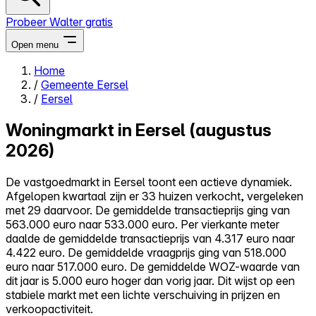
Probeer Walter gratis
Open menu
Home
/
Gemeente Eersel
Close menu
/
Eersel
Woningmarkt in Eersel (augustus
2026)
Zelf kopen
De vastgoedmarkt in Eersel toont een actieve dynamiek.
Alles-in-één
Afgelopen kwartaal zijn er 33 huizen verkocht, vergeleken
Reviews
met 29 daarvoor. De gemiddelde transactieprijs ging van
Prijzen
563.000 euro naar 533.000 euro. Per vierkante meter
daalde de gemiddelde transactieprijs van 4.317 euro naar
Log in
4.422 euro. De gemiddelde vraagprijs ging van 518.000
Probeer Walter gratis
euro naar 517.000 euro. De gemiddelde WOZ-waarde van
dit jaar is 5.000 euro hoger dan vorig jaar. Dit wijst op een
stabiele markt met een lichte verschuiving in prijzen en
verkoopactiviteit.