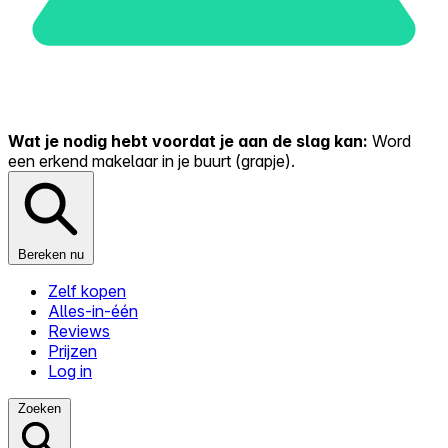
Wat je nodig hebt voordat je aan de slag kan:
Word
een erkend makelaar in je buurt (grapje).
Bereken nu
Zelf kopen
Alles-in-één
Reviews
Prijzen
Log in
Zoeken