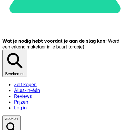
Wat je nodig hebt voordat je aan de slag kan:
Word
een erkend makelaar in je buurt (grapje).
Bereken nu
Zelf kopen
Alles-in-één
Reviews
Prijzen
Log in
Zoeken