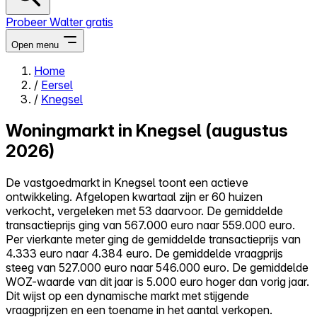
Probeer Walter gratis
Open menu
Home
/
Eersel
Close menu
/
Knegsel
Woningmarkt in Knegsel (augustus
2026)
Zelf kopen
De vastgoedmarkt in Knegsel toont een actieve
Alles-in-één
ontwikkeling. Afgelopen kwartaal zijn er 60 huizen
Reviews
verkocht, vergeleken met 53 daarvoor. De gemiddelde
Prijzen
transactieprijs ging van 567.000 euro naar 559.000 euro.
Per vierkante meter ging de gemiddelde transactieprijs van
Log in
4.333 euro naar 4.384 euro. De gemiddelde vraagprijs
Probeer Walter gratis
steeg van 527.000 euro naar 546.000 euro. De gemiddelde
WOZ-waarde van dit jaar is 5.000 euro hoger dan vorig jaar.
Dit wijst op een dynamische markt met stijgende
vraagprijzen en een toename in het aantal verkopen.