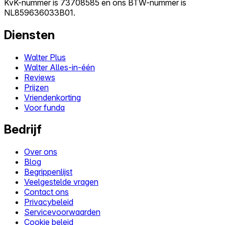
KvK-nummer is 73708585 en ons BTW-nummer is
NL859636033B01.
Diensten
Walter Plus
Walter Alles-in-één
Reviews
Prijzen
Vriendenkorting
Voor funda
Bedrijf
Over ons
Blog
Begrippenlijst
Veelgestelde vragen
Contact ons
Privacybeleid
Servicevoorwaarden
Cookie beleid