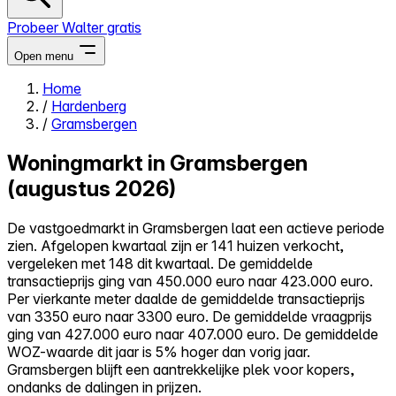
Probeer Walter gratis
Open menu
Home
/
Hardenberg
Close menu
/
Gramsbergen
Woningmarkt in Gramsbergen
(augustus 2026)
Zelf kopen
De vastgoedmarkt in Gramsbergen laat een actieve periode
Alles-in-één
zien. Afgelopen kwartaal zijn er 141 huizen verkocht,
Reviews
vergeleken met 148 dit kwartaal. De gemiddelde
Prijzen
transactieprijs ging van 450.000 euro naar 423.000 euro.
Per vierkante meter daalde de gemiddelde transactieprijs
Log in
van 3350 euro naar 3300 euro. De gemiddelde vraagprijs
Probeer Walter gratis
ging van 427.000 euro naar 407.000 euro. De gemiddelde
WOZ-waarde dit jaar is 5% hoger dan vorig jaar.
Gramsbergen blijft een aantrekkelijke plek voor kopers,
ondanks de dalingen in prijzen.