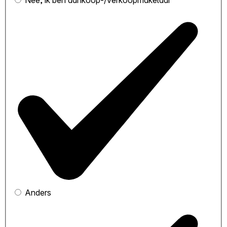
Nee, ik ben aankoop-/verkoopmakelaar
Anders