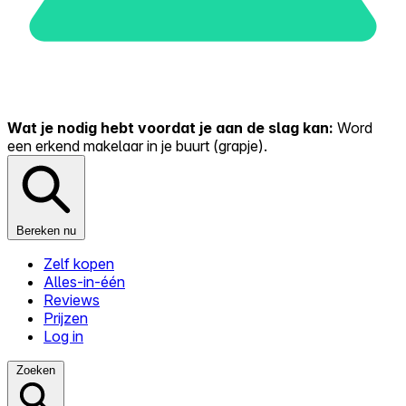
Wat je nodig hebt voordat je aan de slag kan:
Word
een erkend makelaar in je buurt (grapje).
Bereken nu
Zelf kopen
Alles-in-één
Reviews
Prijzen
Log in
Zoeken