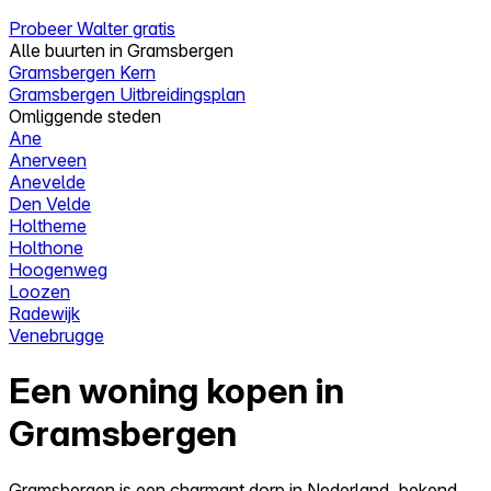
Probeer Walter gratis
Alle buurten in Gramsbergen
Gramsbergen Kern
Gramsbergen Uitbreidingsplan
Omliggende steden
Ane
Anerveen
Anevelde
Den Velde
Holtheme
Holthone
Hoogenweg
Loozen
Radewijk
Venebrugge
Een woning kopen in
Gramsbergen
Gramsbergen is een charmant dorp in Nederland, bekend