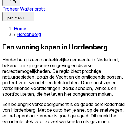
Probeer Walter gratis
Open menu
Home
/
Hardenberg
Close menu
Een woning kopen in Hardenberg
Hardenberg is een aantrekkelijke gemeente in Nederland,
bekend om zijn groene omgeving en diverse
Zelf kopen
recreatiemogelijkheden. De regio biedt prachtige
Alles-in-één
natuurgebieden, zoals de Vecht en de omliggende bossen,
Reviews
perfect voor wandel- en fietstochten. Daarnaast zijn er
Prijzen
verschillende voorzieningen, zoals scholen, winkels en
sportfaciliteiten, die het leven hier aangenaam maken.
Log in
Probeer Walter gratis
Een belangrijk verkoopargument is de goede bereikbaarheid
van Hardenberg. Met de auto ben je snel op de snelwegen,
en het openbaar vervoer is goed geregeld. Dit maakt het
een ideale plek voor zowel werkenden als gezinnen.