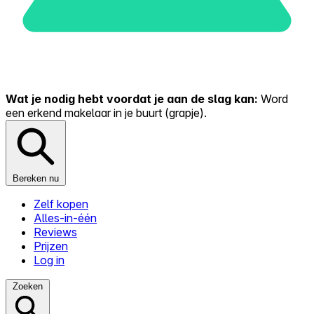
Wat je nodig hebt voordat je aan de slag kan:
Word
een erkend makelaar in je buurt (grapje).
Bereken nu
Zelf kopen
Alles-in-één
Reviews
Prijzen
Log in
Zoeken