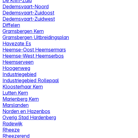
De Krim-Zuid
Dedemsvaart-Noord
Dedemsvaart-Zuidoost
Dedemsvaart-Zuidwest
Diffelen
Gramsbergen Kern
Gramsbergen Uitbreidingsplan
Havezate Es
Heemse-Oost Heemsermars
Heemse-West Heemserbos
Heemserveen
Hoogenweg
Industriegebied
Industriegebied Rollepaal
Kloosterhaar Kern
Lutten Kern
Marienberg Kern
Marslanden
Norden en Hazenbos
Overig Stad Hardenberg
Radewijk
Rheeze
Rheezerend