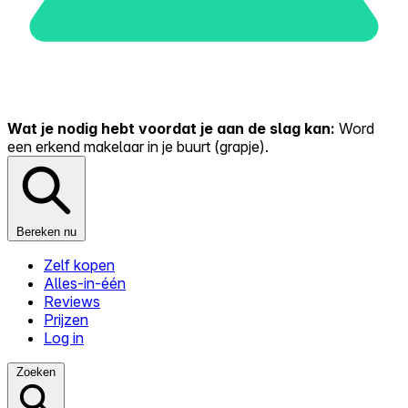
Wat je nodig hebt voordat je aan de slag kan:
Word
een erkend makelaar in je buurt (grapje).
Bereken nu
Zelf kopen
Alles-in-één
Reviews
Prijzen
Log in
Zoeken