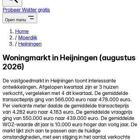
Probeer Walter gratis
Open menu
Home
/
Moerdijk
Close menu
/
Heijningen
Woningmarkt in Heijningen (augustus
2026)
Zelf kopen
De vastgoedmarkt in Heijningen toont interessante
Alles-in-één
ontwikkelingen. Afgelopen kwartaal zijn er 3 huizen
Reviews
verkocht, vergeleken met 4 dit kwartaal. De gemiddelde
Prijzen
transactieprijs ging van 566.000 euro naar 478.000 euro.
Per vierkante meter daalde de gemiddelde transactieprijs
Log in
van 4.282 euro naar 4.183 euro. De gemiddelde vraagprijs
Probeer Walter gratis
ging van 550.000 euro naar 439.000 euro. De gemiddelde
WOZ-waarde dit jaar is 10.000 euro hoger dan vorig jaar. De
markt lijkt zich aan te passen aan de huidige
omstandigheden, met een stijging in het aantal verkochte