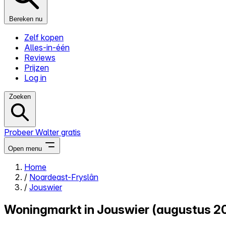
Bereken nu
Zelf kopen
Alles-in-één
Reviews
Prijzen
Log in
Zoeken
Probeer Walter gratis
Open menu
Home
/
Noardeast-Fryslân
Close menu
/
Jouswier
Woningmarkt in Jouswier (augustus 2