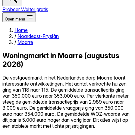
Probeer Walter gratis
Open menu
Home
/
Noardeast-Fryslân
Close menu
/
Moarre
Woningmarkt in Moarre (augustus
2026)
Zelf kopen
De vastgoedmarkt in het Nederlandse dorp Moarre toont
Alles-in-één
interessante ontwikkelingen. Het aantal verkochte huizen
Reviews
ging van 118 naar 115. De gemiddelde transactieprijs ging
Prijzen
van 350.000 euro naar 353.000 euro. Per vierkante meter
steeg de gemiddelde transactieprijs van 2.989 euro naar
Log in
3.009 euro. De gemiddelde vraagprijs ging van 350.000
Probeer Walter gratis
euro naar 354.000 euro. De gemiddelde WOZ-waarde van
dit jaar is 5.000 euro hoger dan vorig jaar. Dit alles wijst op
een stabiele markt met lichte prijsstijgingen.