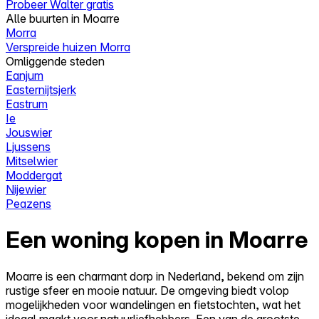
Probeer Walter gratis
Alle buurten in Moarre
Morra
Verspreide huizen Morra
Omliggende steden
Eanjum
Easternijtsjerk
Eastrum
Ie
Jouswier
Ljussens
Mitselwier
Moddergat
Nijewier
Peazens
Een woning kopen in Moarre
Moarre is een charmant dorp in Nederland, bekend om zijn
rustige sfeer en mooie natuur. De omgeving biedt volop
mogelijkheden voor wandelingen en fietstochten, wat het
ideaal maakt voor natuurliefhebbers. Een van de grootste