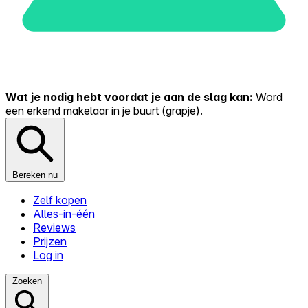
Wat je nodig hebt voordat je aan de slag kan:
Word
een erkend makelaar in je buurt (grapje).
Bereken nu
Zelf kopen
Alles-in-één
Reviews
Prijzen
Log in
Zoeken