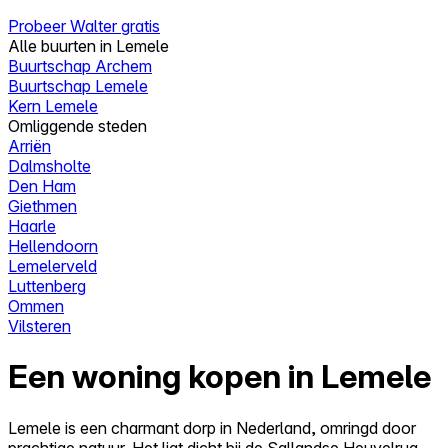
Probeer Walter gratis
Alle buurten in Lemele
Buurtschap Archem
Buurtschap Lemele
Kern Lemele
Omliggende steden
Arriën
Dalmsholte
Den Ham
Giethmen
Haarle
Hellendoorn
Lemelerveld
Luttenberg
Ommen
Vilsteren
Een woning kopen in Lemele
Lemele is een charmant dorp in Nederland, omringd door
prachtige natuur. Het ligt dicht bij de Sallandse Heuvelrug,