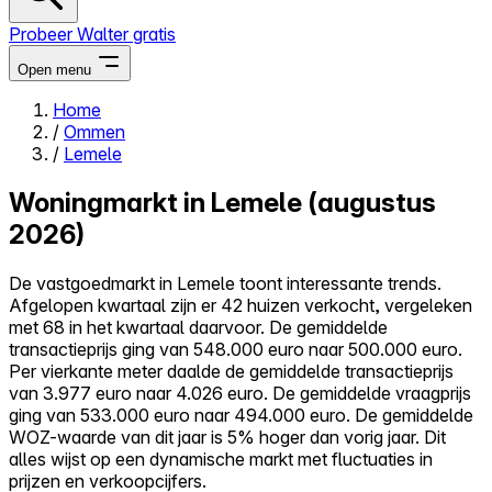
Probeer Walter gratis
Open menu
Home
/
Ommen
Close menu
/
Lemele
Woningmarkt in Lemele (augustus
2026)
Zelf kopen
De vastgoedmarkt in Lemele toont interessante trends.
Alles-in-één
Afgelopen kwartaal zijn er 42 huizen verkocht, vergeleken
Reviews
met 68 in het kwartaal daarvoor. De gemiddelde
Prijzen
transactieprijs ging van 548.000 euro naar 500.000 euro.
Per vierkante meter daalde de gemiddelde transactieprijs
Log in
van 3.977 euro naar 4.026 euro. De gemiddelde vraagprijs
Probeer Walter gratis
ging van 533.000 euro naar 494.000 euro. De gemiddelde
WOZ-waarde van dit jaar is 5% hoger dan vorig jaar. Dit
alles wijst op een dynamische markt met fluctuaties in
prijzen en verkoopcijfers.