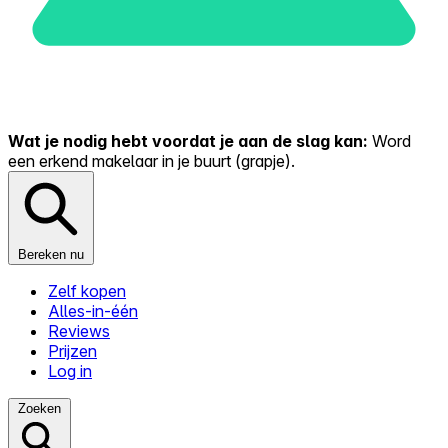
Wat je nodig hebt voordat je aan de slag kan:
Word
een erkend makelaar in je buurt (grapje).
Bereken nu
Zelf kopen
Alles-in-één
Reviews
Prijzen
Log in
Zoeken