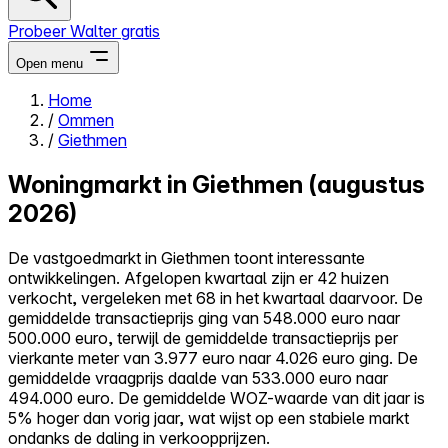
Probeer Walter gratis
Open menu
Home
/
Ommen
Close menu
/
Giethmen
Woningmarkt in Giethmen (augustus
2026)
Zelf kopen
De vastgoedmarkt in Giethmen toont interessante
Alles-in-één
ontwikkelingen. Afgelopen kwartaal zijn er 42 huizen
Reviews
verkocht, vergeleken met 68 in het kwartaal daarvoor. De
Prijzen
gemiddelde transactieprijs ging van 548.000 euro naar
500.000 euro, terwijl de gemiddelde transactieprijs per
Log in
vierkante meter van 3.977 euro naar 4.026 euro ging. De
Probeer Walter gratis
gemiddelde vraagprijs daalde van 533.000 euro naar
494.000 euro. De gemiddelde WOZ-waarde van dit jaar is
5% hoger dan vorig jaar, wat wijst op een stabiele markt
ondanks de daling in verkoopprijzen.