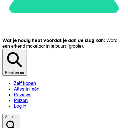
Wat je nodig hebt voordat je aan de slag kan:
Word
een erkend makelaar in je buurt (grapje).
Bereken nu
Zelf kopen
Alles-in-één
Reviews
Prijzen
Log in
Zoeken