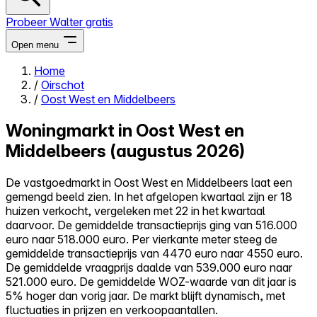
Probeer Walter gratis
Open menu
Home
/
Oirschot
Close menu
/
Oost West en Middelbeers
Woningmarkt in Oost West en
Middelbeers (augustus 2026)
Zelf kopen
De vastgoedmarkt in Oost West en Middelbeers laat een
Alles-in-één
gemengd beeld zien. In het afgelopen kwartaal zijn er 18
Reviews
huizen verkocht, vergeleken met 22 in het kwartaal
Prijzen
daarvoor. De gemiddelde transactieprijs ging van 516.000
euro naar 518.000 euro. Per vierkante meter steeg de
Log in
gemiddelde transactieprijs van 4470 euro naar 4550 euro.
Probeer Walter gratis
De gemiddelde vraagprijs daalde van 539.000 euro naar
521.000 euro. De gemiddelde WOZ-waarde van dit jaar is
5% hoger dan vorig jaar. De markt blijft dynamisch, met
fluctuaties in prijzen en verkoopaantallen.