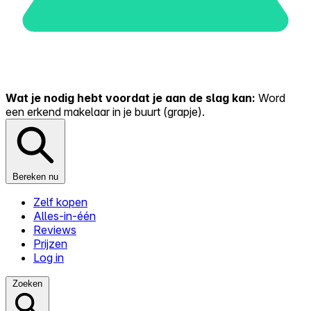
Wat je nodig hebt voordat je aan de slag kan:
Word
een erkend makelaar in je buurt (grapje).
Bereken nu
Zelf kopen
Alles-in-één
Reviews
Prijzen
Log in
Zoeken