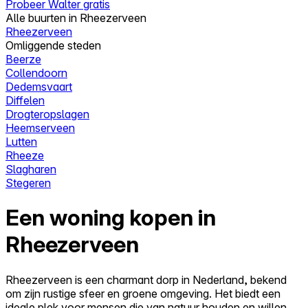
Probeer Walter gratis
Alle buurten in Rheezerveen
Rheezerveen
Omliggende steden
Beerze
Collendoorn
Dedemsvaart
Diffelen
Drogteropslagen
Heemserveen
Lutten
Rheeze
Slagharen
Stegeren
Een woning kopen in
Rheezerveen
Rheezerveen is een charmant dorp in Nederland, bekend
om zijn rustige sfeer en groene omgeving. Het biedt een
ideale plek voor mensen die van natuur houden en willen