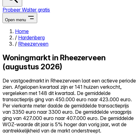
Probeer Walter gratis
Open menu
Home
/
Hardenberg
Close menu
/
Rheezerveen
Woningmarkt in Rheezerveen
(augustus 2026)
Zelf kopen
De vastgoedmarkt in Rheezerveen laat een actieve periode
Alles-in-één
zien. Afgelopen kwartaal zijn er 141 huizen verkocht,
Reviews
vergeleken met 148 dit kwartaal. De gemiddelde
Prijzen
transactieprijs ging van 450.000 euro naar 423.000 euro.
Per vierkante meter daalde de gemiddelde transactieprijs
Log in
van 3350 euro naar 3300 euro. De gemiddelde vraagprijs
Probeer Walter gratis
ging van 427.000 euro naar 407.000 euro. De gemiddelde
WOZ-waarde dit jaar is 5% hoger dan vorig jaar, wat de
aantrekkelijkheid van de markt onderstreept.