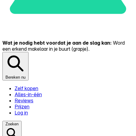
Wat je nodig hebt voordat je aan de slag kan:
Word
een erkend makelaar in je buurt (grapje).
Bereken nu
Zelf kopen
Alles-in-één
Reviews
Prijzen
Log in
Zoeken