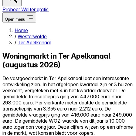
Probeer Walter gratis
Open menu
Home
/
Westerwolde
Close menu
/
Ter Apelkanaal
Woningmarkt in Ter Apelkanaal
(augustus 2026)
Zelf kopen
De vastgoedmarkt in Ter Apelkanaal laat een interessante
Alles-in-één
ontwikkeling zien. In het afgelopen kwartaal zijn er 3 huizen
Reviews
verkocht, vergeleken met 4 in het kwartaal daarvoor. De
Prijzen
gemiddelde transactieprijs ging van 447.000 euro naar
298.000 euro. Per vierkante meter daalde de gemiddelde
Log in
transactieprijs van 3.355 euro naar 2.212 euro. De
Probeer Walter gratis
gemiddelde vraagprijs ging van 416.000 euro naar 249.000
euro. De gemiddelde WOZ-waarde van dit jaar is 10.000
euro lager dan vorig jaar. Deze cijfers wijzen op een afname
in de markt, wat kansen biedt voor kopers.