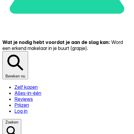
Wat je nodig hebt voordat je aan de slag kan:
Word
een erkend makelaar in je buurt (grapje).
Bereken nu
Zelf kopen
Alles-in-één
Reviews
Prijzen
Log in
Zoeken