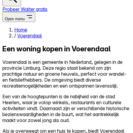
Probeer Walter gratis
Open menu
Home
/
Voerendaal
Close menu
Een woning kopen in Voerendaal
Voerendaal is een gemeente in Nederland, gelegen in de
provincie Limburg. Deze regio staat bekend om zijn
Zelf kopen
prachtige natuur en groene heuvels, perfect voor wandel-
Alles-in-één
en fietsliefhebbers. De omgeving biedt diverse
Reviews
recreatiemogelijkheden en een ontspannen levensstijl.
Prijzen
Een van de hoogtepunten is de nabijheid van de stad
Log in
Heerlen, waar je volop winkels, restaurants en culturele
Probeer Walter gratis
activiteiten vindt. Daarnaast zijn er verschillende historische
bezienswaardigheden in de buurt, wat het aantrekkelijk
maakt voor zowel jong als oud.
Als je overweegt om een huis te kopen, biedt Voerendaal