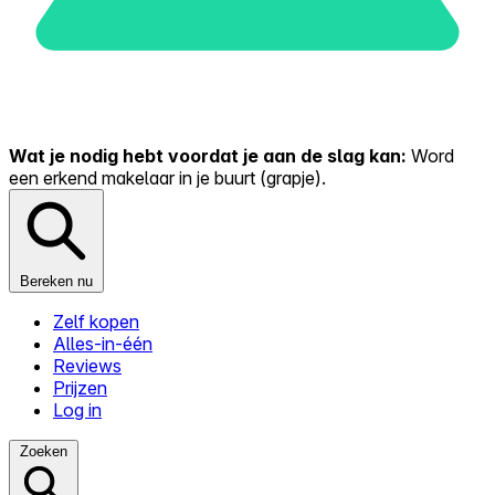
Wat je nodig hebt voordat je aan de slag kan:
Word
een erkend makelaar in je buurt (grapje).
Bereken nu
Zelf kopen
Alles-in-één
Reviews
Prijzen
Log in
Zoeken