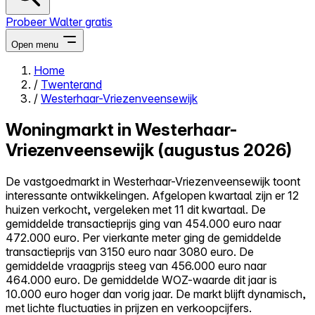
Probeer Walter gratis
Open menu
Home
/
Twenterand
Close menu
/
Westerhaar-Vriezenveensewijk
Woningmarkt in Westerhaar-
Vriezenveensewijk (augustus 2026)
Zelf kopen
De vastgoedmarkt in Westerhaar-Vriezenveensewijk toont
Alles-in-één
interessante ontwikkelingen. Afgelopen kwartaal zijn er 12
Reviews
huizen verkocht, vergeleken met 11 dit kwartaal. De
Prijzen
gemiddelde transactieprijs ging van 454.000 euro naar
472.000 euro. Per vierkante meter ging de gemiddelde
Log in
transactieprijs van 3150 euro naar 3080 euro. De
Probeer Walter gratis
gemiddelde vraagprijs steeg van 456.000 euro naar
464.000 euro. De gemiddelde WOZ-waarde dit jaar is
10.000 euro hoger dan vorig jaar. De markt blijft dynamisch,
met lichte fluctuaties in prijzen en verkoopcijfers.