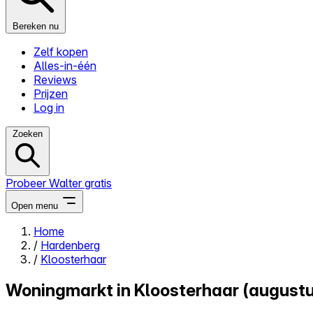
Bereken nu
Zelf kopen
Alles-in-één
Reviews
Prijzen
Log in
Zoeken
Probeer Walter gratis
Open menu
Home
/
Hardenberg
Close menu
/
Kloosterhaar
Woningmarkt in Kloosterhaar (august