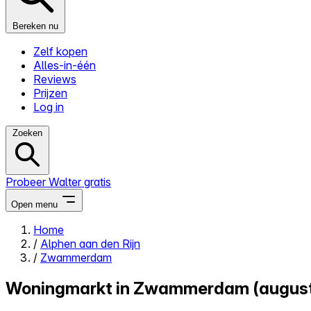
Bereken nu
Zelf kopen
Alles-in-één
Reviews
Prijzen
Log in
Zoeken
Probeer Walter gratis
Open menu
Home
/
Alphen aan den Rijn
Close menu
/
Zwammerdam
Woningmarkt in Zwammerdam (augus