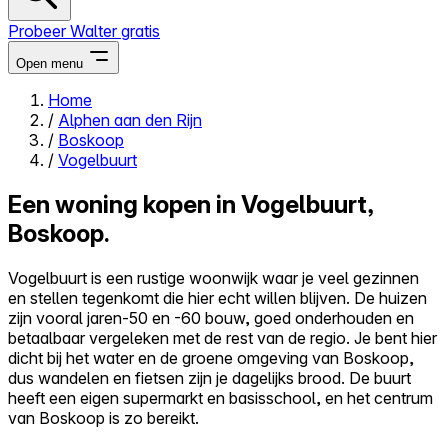
Probeer Walter gratis
Open menu
Home
/
Alphen aan den Rijn
Close menu
/
Boskoop
/
Vogelbuurt
Een woning kopen in Vogelbuurt,
Boskoop.
Zelf kopen
Alles-in-één
Vogelbuurt is een rustige woonwijk waar je veel gezinnen
Reviews
en stellen tegenkomt die hier echt willen blijven. De huizen
Prijzen
zijn vooral jaren-50 en -60 bouw, goed onderhouden en
betaalbaar vergeleken met de rest van de regio. Je bent hier
Log in
dicht bij het water en de groene omgeving van Boskoop,
Probeer Walter gratis
dus wandelen en fietsen zijn je dagelijks brood. De buurt
heeft een eigen supermarkt en basisschool, en het centrum
van Boskoop is zo bereikt.