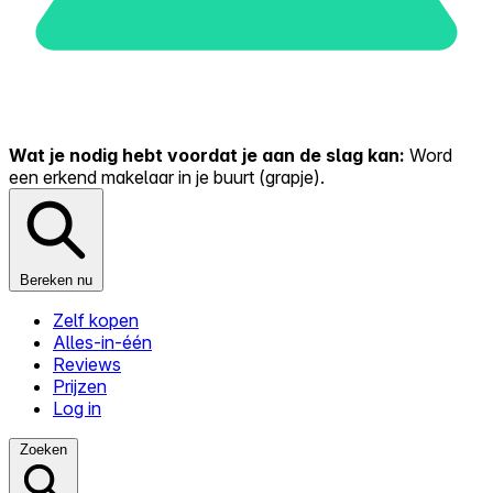
Wat je nodig hebt voordat je aan de slag kan:
Word
een erkend makelaar in je buurt (grapje).
Bereken nu
Zelf kopen
Alles-in-één
Reviews
Prijzen
Log in
Zoeken