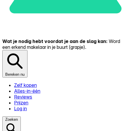
Wat je nodig hebt voordat je aan de slag kan:
Word
een erkend makelaar in je buurt (grapje).
Bereken nu
Zelf kopen
Alles-in-één
Reviews
Prijzen
Log in
Zoeken