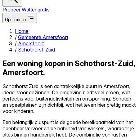
Probeer Walter gratis
Open menu
Home
/
Gemeente Amersfoort
Close menu
/
Amersfoort
/
Schothorst-Zuid
Een woning kopen in Schothorst-Zuid,
Amersfoort.
Zelf kopen
Alles-in-één
Schothorst Zuid is een aantrekkelijke buurt in Amersfoort,
Reviews
ideaal voor gezinnen. De omgeving biedt veel groen, wat
Prijzen
perfect is voor buitenactiviteiten en ontspanning. Scholen
en speelpleinen zijn dichtbij, wat het leven hier prettig maakt
Log in
voor kinderen.
Probeer Walter gratis
Een belangrijk pluspunt is de goede bereikbaarheid van het
openbaar vervoer en de nabijheid van winkels, waardoor je
alles binnen handbereik hebt. De combinatie van rust en