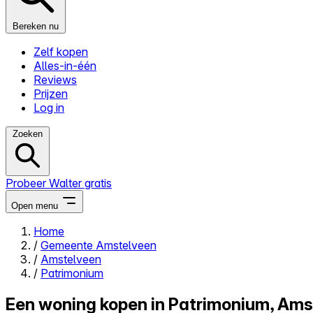
Bereken nu
Zelf kopen
Alles-in-één
Reviews
Prijzen
Log in
Zoeken
Probeer Walter gratis
Open menu
Home
/
Gemeente Amstelveen
Close menu
/
Amstelveen
/
Patrimonium
Een woning kopen in Patrimonium, Ams