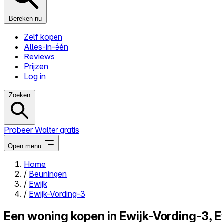
Bereken nu
Zelf kopen
Alles-in-één
Reviews
Prijzen
Log in
Zoeken
Probeer Walter gratis
Open menu
Home
/
Beuningen
Close menu
/
Ewijk
/
Ewijk-Vording-3
Een woning kopen in Ewijk-Vording-3, E