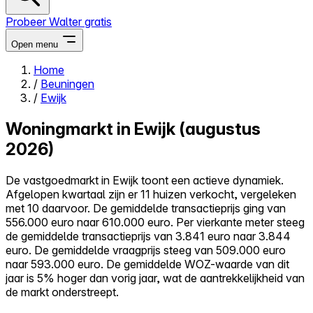
Probeer Walter gratis
Open menu
Home
/
Beuningen
Close menu
/
Ewijk
Woningmarkt in Ewijk (augustus
2026)
Zelf kopen
De vastgoedmarkt in Ewijk toont een actieve dynamiek.
Alles-in-één
Afgelopen kwartaal zijn er 11 huizen verkocht, vergeleken
Reviews
met 10 daarvoor. De gemiddelde transactieprijs ging van
Prijzen
556.000 euro naar 610.000 euro. Per vierkante meter steeg
de gemiddelde transactieprijs van 3.841 euro naar 3.844
Log in
euro. De gemiddelde vraagprijs steeg van 509.000 euro
Probeer Walter gratis
naar 593.000 euro. De gemiddelde WOZ-waarde van dit
jaar is 5% hoger dan vorig jaar, wat de aantrekkelijkheid van
de markt onderstreept.