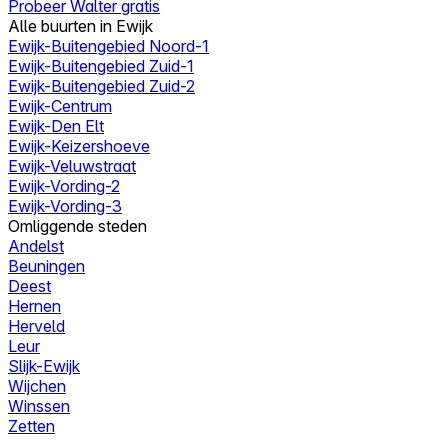
Probeer Walter gratis
Alle buurten in Ewijk
Ewijk-Buitengebied Noord-1
Ewijk-Buitengebied Zuid-1
Ewijk-Buitengebied Zuid-2
Ewijk-Centrum
Ewijk-Den Elt
Ewijk-Keizershoeve
Ewijk-Veluwstraat
Ewijk-Vording-2
Ewijk-Vording-3
Omliggende steden
Andelst
Beuningen
Deest
Hernen
Herveld
Leur
Slijk-Ewijk
Wijchen
Winssen
Zetten