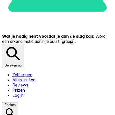
Wat je nodig hebt voordat je aan de slag kan:
Word
een erkend makelaar in je buurt (grapje).
Bereken nu
Zelf kopen
Alles-in-één
Reviews
Prijzen
Log in
Zoeken