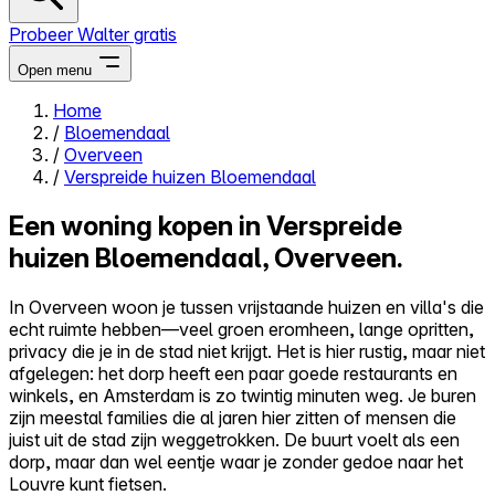
Probeer Walter gratis
Open menu
Home
/
Bloemendaal
Close menu
/
Overveen
/
Verspreide huizen Bloemendaal
Een woning kopen in Verspreide
huizen Bloemendaal, Overveen.
Zelf kopen
Alles-in-één
In Overveen woon je tussen vrijstaande huizen en villa's die
Reviews
echt ruimte hebben—veel groen eromheen, lange opritten,
Prijzen
privacy die je in de stad niet krijgt. Het is hier rustig, maar niet
afgelegen: het dorp heeft een paar goede restaurants en
Log in
winkels, en Amsterdam is zo twintig minuten weg. Je buren
Probeer Walter gratis
zijn meestal families die al jaren hier zitten of mensen die
juist uit de stad zijn weggetrokken. De buurt voelt als een
dorp, maar dan wel eentje waar je zonder gedoe naar het
Louvre kunt fietsen.