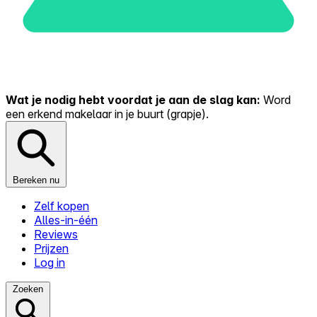
Wat je nodig hebt voordat je aan de slag kan:
Word
een erkend makelaar in je buurt (grapje).
Bereken nu
Zelf kopen
Alles-in-één
Reviews
Prijzen
Log in
Zoeken