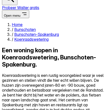
Probeer Walter gratis
Open menu
Home
/
Bunschoten
Close menu
/
Bunschoten-Spakenburg
/
Koenraadswetering
Een woning kopen in
Koenraadswetering, Bunschoten-
Zelf kopen
Spakenburg.
Alles-in-één
Reviews
Prijzen
Koenraadswetering is een rustig woongebied waar je veel
gezinnen en stellen vindt die hier echt willen blijven. De
Log in
huizen zijn overwegend jaren-80 en -90 bouw, goed
Probeer Walter gratis
onderhouden en betaalbaar vergeleken met de Randstad.
Je bent hier dicht bij het water en de polders, dus fietsen
naar open landschap gaat snel. Het centrum van
Spakenburg met zijn haven en restaurants ligt op
loopafstand, zonder dat je in het drukke gedoe zit.