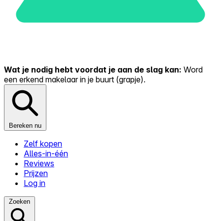
Wat je nodig hebt voordat je aan de slag kan:
Word
een erkend makelaar in je buurt (grapje).
Bereken nu
Zelf kopen
Alles-in-één
Reviews
Prijzen
Log in
Zoeken