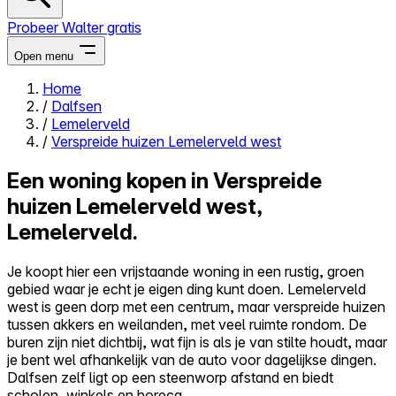
Probeer Walter gratis
Open menu
Home
/
Dalfsen
Close menu
/
Lemelerveld
/
Verspreide huizen Lemelerveld west
Een woning kopen in Verspreide
huizen Lemelerveld west,
Zelf kopen
Lemelerveld.
Alles-in-één
Reviews
Prijzen
Je koopt hier een vrijstaande woning in een rustig, groen
gebied waar je echt je eigen ding kunt doen. Lemelerveld
Log in
west is geen dorp met een centrum, maar verspreide huizen
Probeer Walter gratis
tussen akkers en weilanden, met veel ruimte rondom. De
buren zijn niet dichtbij, wat fijn is als je van stilte houdt, maar
je bent wel afhankelijk van de auto voor dagelijkse dingen.
Dalfsen zelf ligt op een steenworp afstand en biedt
scholen, winkels en horeca.