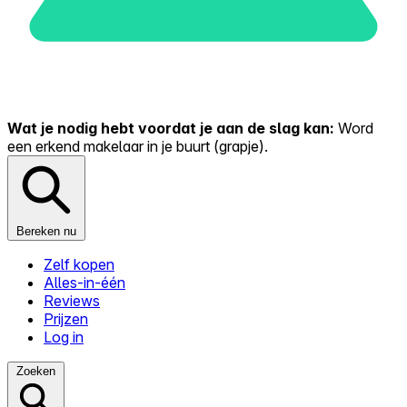
Wat je nodig hebt voordat je aan de slag kan:
Word
een erkend makelaar in je buurt (grapje).
Bereken nu
Zelf kopen
Alles-in-één
Reviews
Prijzen
Log in
Zoeken