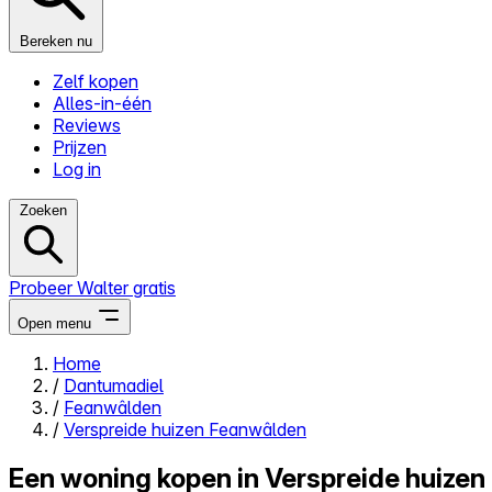
Bereken nu
Zelf kopen
Alles-in-één
Reviews
Prijzen
Log in
Zoeken
Probeer Walter gratis
Open menu
Home
/
Dantumadiel
Close menu
/
Feanwâlden
/
Verspreide huizen Feanwâlden
Een woning kopen in Verspreide huize