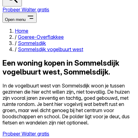
Probeer Walter gratis
Open menu
Home
/
Goeree-Overflakkee
Close menu
/
Sommelsdijk
/
Sommelsdijk vogelbuurt west
Een woning kopen in Sommelsdijk
vogelbuurt west, Sommelsdijk.
Zelf kopen
Alles-in-één
In de vogelbuurt west van Sommelsdijk woon je tussen
Reviews
gezinnen die hier echt willen zijn, niet toevallig. De huizen
Prijzen
zijn vooral jaren zeventig en tachtig, goed gebouwd, met
ruimte rondom. Je bent hier vogelvrij wat betreft rust en
Log in
groen, maar wel dicht genoeg bij het centrum voor
Probeer Walter gratis
boodschappen en school. De polder ligt voor je deur, dus
fietsen en wandelen zijn niet optioneel.
Probeer Walter gratis