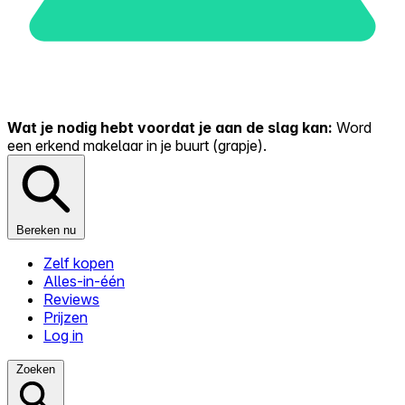
Wat je nodig hebt voordat je aan de slag kan:
Word
een erkend makelaar in je buurt (grapje).
Bereken nu
Zelf kopen
Alles-in-één
Reviews
Prijzen
Log in
Zoeken