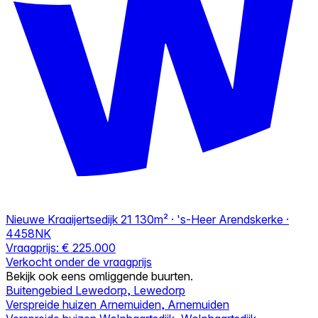
Nieuwe Kraaijertsedijk 21
130m² · 's-Heer Arendskerke ·
4458NK
Vraagprijs:
€ 225.000
Verkocht onder de vraagprijs
Bekijk ook eens omliggende buurten.
Buitengebied Lewedorp, Lewedorp
Verspreide huizen Arnemuiden, Arnemuiden