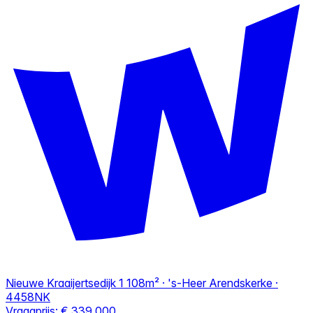
Nieuwe Kraaijertsedijk 1
108m² · 's-Heer Arendskerke ·
4458NK
Vraagprijs:
€ 339.000