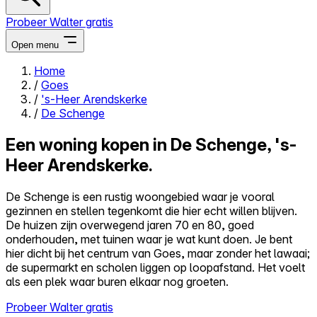
Probeer Walter gratis
Open menu
Home
/
Goes
Close menu
/
's-Heer Arendskerke
/
De Schenge
Een woning kopen in De Schenge, 's-
Heer Arendskerke.
Zelf kopen
Alles-in-één
De Schenge is een rustig woongebied waar je vooral
Reviews
gezinnen en stellen tegenkomt die hier echt willen blijven.
Prijzen
De huizen zijn overwegend jaren 70 en 80, goed
onderhouden, met tuinen waar je wat kunt doen. Je bent
Log in
hier dicht bij het centrum van Goes, maar zonder het lawaai;
Probeer Walter gratis
de supermarkt en scholen liggen op loopafstand. Het voelt
als een plek waar buren elkaar nog groeten.
Probeer Walter gratis