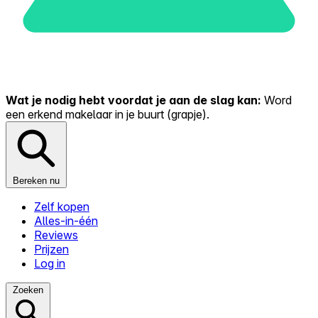
Wat je nodig hebt voordat je aan de slag kan:
Word
een erkend makelaar in je buurt (grapje).
Bereken nu
Zelf kopen
Alles-in-één
Reviews
Prijzen
Log in
Zoeken