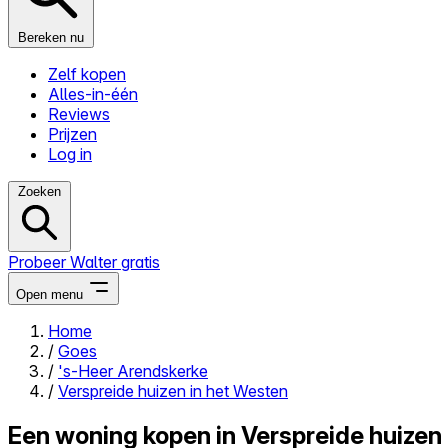
Bereken nu
Zelf kopen
Alles-in-één
Reviews
Prijzen
Log in
Zoeken
Probeer Walter gratis
Open menu
Home
/
Goes
Close menu
/
's-Heer Arendskerke
/
Verspreide huizen in het Westen
Een woning kopen in Verspreide huizen 