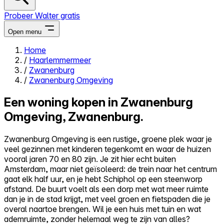
Probeer Walter gratis
Open menu
Home
/
Haarlemmermeer
Close menu
/
Zwanenburg
/
Zwanenburg Omgeving
Een woning kopen in Zwanenburg
Omgeving, Zwanenburg.
Zelf kopen
Alles-in-één
Zwanenburg Omgeving is een rustige, groene plek waar je
Reviews
veel gezinnen met kinderen tegenkomt en waar de huizen
Prijzen
vooral jaren 70 en 80 zijn. Je zit hier echt buiten
Amsterdam, maar niet geïsoleerd: de trein naar het centrum
Log in
gaat elk half uur, en je hebt Schiphol op een steenworp
Probeer Walter gratis
afstand. De buurt voelt als een dorp met wat meer ruimte
dan je in de stad krijgt, met veel groen en fietspaden die je
overal naartoe brengen. Wil je een huis met tuin en wat
ademruimte, zonder helemaal weg te zijn van alles?