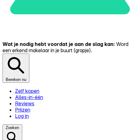
Wat je nodig hebt voordat je aan de slag kan:
Word
een erkend makelaar in je buurt (grapje).
Bereken nu
Zelf kopen
Alles-in-één
Reviews
Prijzen
Log in
Zoeken