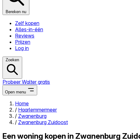
Bereken nu
Zelf kopen
Alles-in-één
Reviews
Prijzen
Log in
Zoeken
Probeer Walter gratis
Open menu
Home
/
Haarlemmermeer
Close menu
/
Zwanenburg
/
Zwanenburg Zuidoost
Een woning kopen in Zwanenburg Zuid