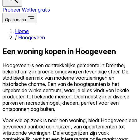
Probeer Walter gratis
Open menu
Home
/
Hoogeveen
Close menu
Een woning kopen in Hoogeveen
Hoogeveen is een aantrekkelijke gemeente in Drenthe,
bekend om zijn groene omgeving en levendige sfeer. De
Zelf kopen
stad biedt een mix van moderne voorzieningen en
Alles-in-één
historische charme. Een van de hoogtepunten is het
Reviews
uitgebreide winkelcentrum, waar je alles vindt van lokale
Prijzen
producten tot bekende merken. Daarnaast zijn er diverse
parken en recreatiemogelijkheden, perfect voor een
Log in
ontspannen dag buiten.
Probeer Walter gratis
Voor wie op zoek is naar een woning, biedt Hoogeveen een
gevarieerd aanbod aan huizen, van appartementen tot
vrijstaande woningen. De vraagprijzen zijn vaak
aantrekkelijk, wat het een interessante optie maakt voor