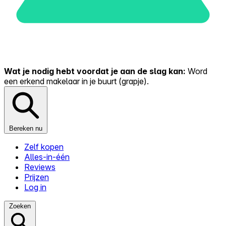
Wat je nodig hebt voordat je aan de slag kan:
Word
een erkend makelaar in je buurt (grapje).
Bereken nu
Zelf kopen
Alles-in-één
Reviews
Prijzen
Log in
Zoeken