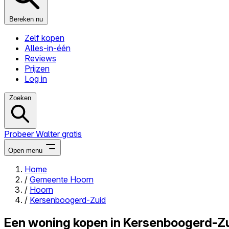
Bereken nu
Zelf kopen
Alles-in-één
Reviews
Prijzen
Log in
Zoeken
Probeer Walter gratis
Open menu
Home
/
Gemeente Hoorn
Close menu
/
Hoorn
/
Kersenboogerd-Zuid
Een woning kopen in Kersenboogerd-Zu