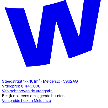
Steegstraat 1-k
101m² · Melderslo · 5962AG
Vraagprijs:
€ 449.000
Verkocht boven de vraagprijs
Bekijk ook eens omliggende buurten.
Verspreide huizen Melderslo