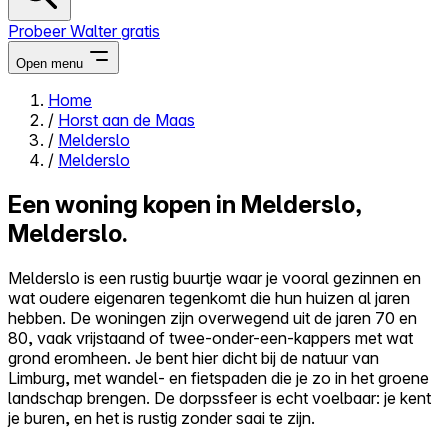
Probeer Walter gratis
Open menu
Home
/
Horst aan de Maas
Close menu
/
Melderslo
/
Melderslo
Een woning kopen in Melderslo,
Melderslo.
Zelf kopen
Alles-in-één
Melderslo is een rustig buurtje waar je vooral gezinnen en
Reviews
wat oudere eigenaren tegenkomt die hun huizen al jaren
Prijzen
hebben. De woningen zijn overwegend uit de jaren 70 en
80, vaak vrijstaand of twee-onder-een-kappers met wat
Log in
grond eromheen. Je bent hier dicht bij de natuur van
Probeer Walter gratis
Limburg, met wandel- en fietspaden die je zo in het groene
landschap brengen. De dorpssfeer is echt voelbaar: je kent
je buren, en het is rustig zonder saai te zijn.