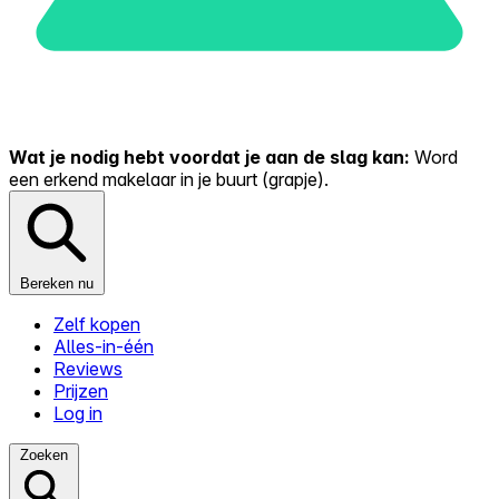
Wat je nodig hebt voordat je aan de slag kan:
Word
een erkend makelaar in je buurt (grapje).
Bereken nu
Zelf kopen
Alles-in-één
Reviews
Prijzen
Log in
Zoeken